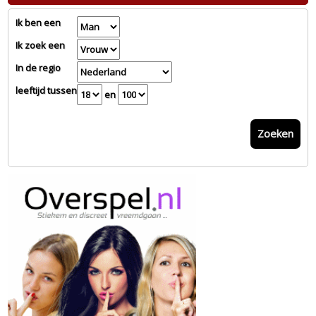
Ik ben een
Ik zoek een
In de regio
leeftijd tussen
en
Zoeken